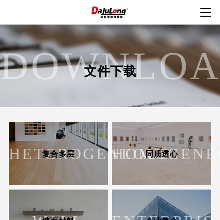
DOWNLO
文件下载
HETEROGENEOUS
HOMOGENE
复合多层
同质透心